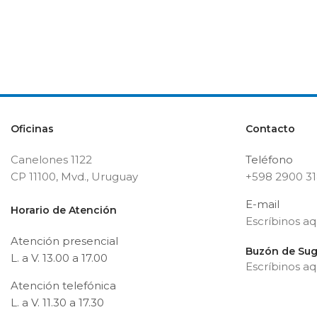
Oficinas
Contacto
Canelones 1122
Teléfono
CP 11100, Mvd., Uruguay
+598 2900 3
E-mail
Horario de Atención
Escríbinos aq
Atención presencial
Buzón de Sug
L. a V. 13.00 a 17.00
Escríbinos aq
Atención telefónica
L. a V. 11.30 a 17.30