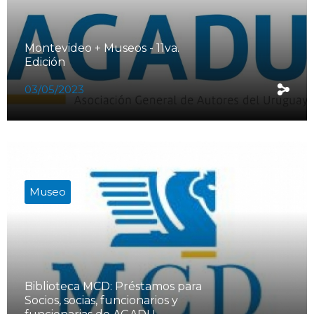
Montevideo + Museos - 11va.
Edición
03/05/2023
Museo
Biblioteca MCD: Préstamos para
Socios, socias, funcionarios y