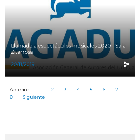
Llamado a espectáculos musicales 2020 - Sala
Zitarrosa
20/11/2019
Anterior
1
2
3
4
5
6
7
8
Siguiente