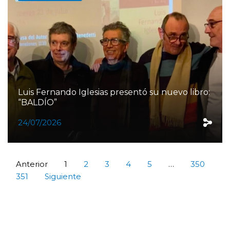
Luis Fernando Iglesias presentó su nuevo libro:
“BALDÍO”
24/07/2026
Anterior
1
2
3
4
5
…
350
351
Siguiente