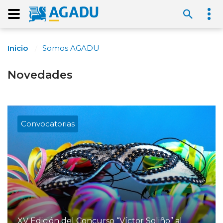
Inicio
Somos AGADU
Novedades
Convocatorias
XV Edición del Concurso “Víctor Soliño” al