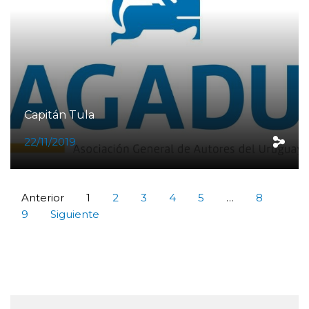
Capitán Tula
22/11/2019
Anterior
1
2
3
4
5
…
8
9
Siguiente