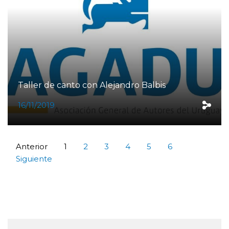
Taller de canto con Alejandro Balbis
16/11/2019
Anterior
1
2
3
4
5
6
Siguiente