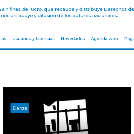
sin fines de lucro, que recauda y distribuye Derechos de
oción, apoyo y difusión de los autores nacionales.
ias
Usuarios y licencias
Novedades
Agenda web
Pag
Danza