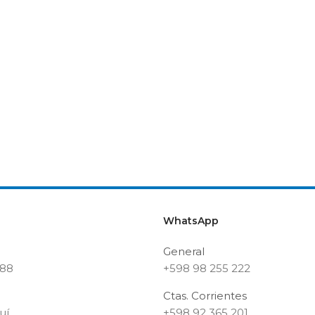
WhatsApp
General
188
+598 98 255 222
Ctas. Corrientes
uí
+598 92 365 201