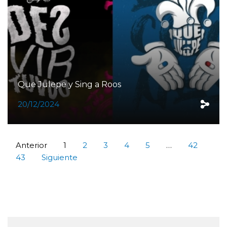
Que Julepe y Sing a Roos
20/12/2024
Anterior
1
2
3
4
5
…
42
43
Siguiente