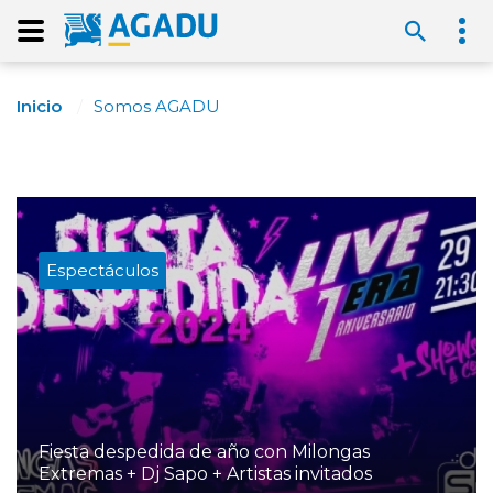
Inicio
Somos AGADU
Espectáculos
Fiesta despedida de año con Milongas
Extremas + Dj Sapo + Artistas invitados