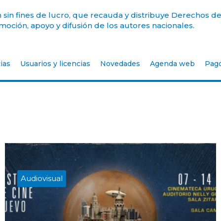
sin fines de lucro, que recauda y distribuye Derechos de
oción, apoyo y difusión de los autores nacionales.
ias
Usuarios y licencias
Novedades
Agenda web
Pag
Audiovisual