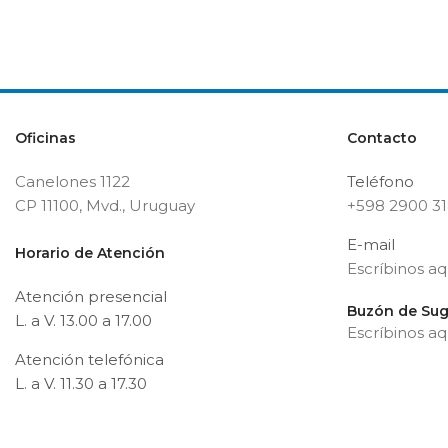
Oficinas
Contacto
Canelones 1122
Teléfono
CP 11100, Mvd., Uruguay
+598 2900 3
E-mail
Horario de Atención
Escríbinos aq
Atención presencial
Buzón de Sug
L. a V. 13.00 a 17.00
Escríbinos aq
Atención telefónica
L. a V. 11.30 a 17.30