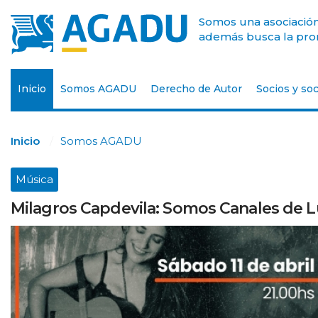
Somos una asociación 
además busca la prom
Inicio
Somos AGADU
Derecho de Autor
Socios y soc
Inicio
Somos AGADU
Música
Milagros Capdevila: Somos Canales de 