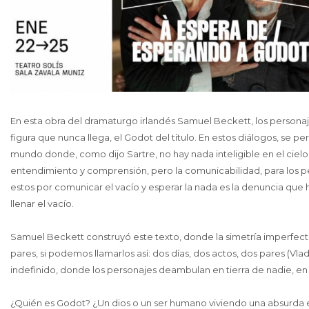
En esta obra del dramaturgo irlandés Samuel Beckett, los persona
figura que nunca llega, el Godot del título. En estos diálogos, se p
mundo donde, como dijo Sartre, no hay nada inteligible en el ciel
entendimiento y comprensión, pero la comunicabilidad, para los p
estos por comunicar el vacío y esperar la nada es la denuncia que 
llenar el vacío.
Samuel Beckett construyó este texto, donde la simetría imperfecta
pares, si podemos llamarlos así: dos días, dos actos, dos pares (Vl
indefinido, donde los personajes deambulan en tierra de nadie, en
¿Quién es Godot? ¿Un dios o un ser humano viviendo una absurda 