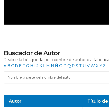
Buscador de Autor
Realice la búsqueda por nombre de autor o alfabetic
A
B
C
D
E
F
G
H
I
J
K
L
M
N
Ñ
O
P
Q
R
S
T
U
V
W
X
Y
Z
Autor
Título de