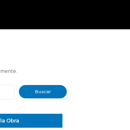
amente.
Buscar
 la Obra