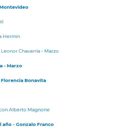
e Montevideo
il
la Hermin
- Leonor Chavarría - Marzo
ta - Marzo
- Florencia Bonavita
n con Alberto Magnone
el año - Gonzalo Franco