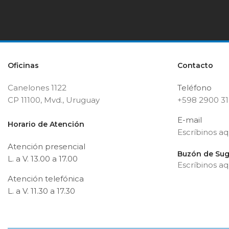
Oficinas
Contacto
Canelones 1122
Teléfono
CP 11100, Mvd., Uruguay
+598 2900 3
E-mail
Horario de Atención
Escríbinos aq
Atención presencial
Buzón de Sug
L. a V. 13.00 a 17.00
Escríbinos aq
Atención telefónica
L. a V. 11.30 a 17.30