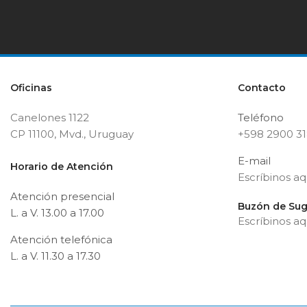
Oficinas
Contacto
Canelones 1122
Teléfono
CP 11100, Mvd., Uruguay
+598 2900 3
E-mail
Horario de Atención
Escríbinos aq
Atención presencial
Buzón de Sug
L. a V. 13.00 a 17.00
Escríbinos aq
Atención telefónica
L. a V. 11.30 a 17.30