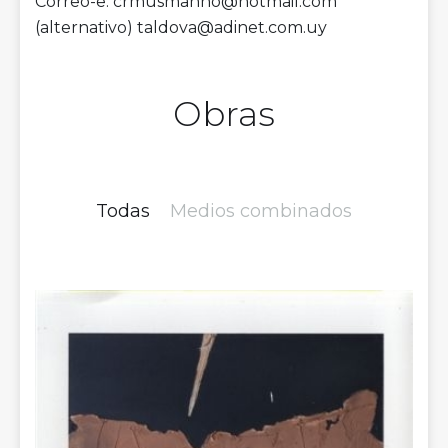
Correo-e: crmusmanno@hotmail.com
(alternativo) taldova@adinet.com.uy
Obras
Todas
Medios combinados